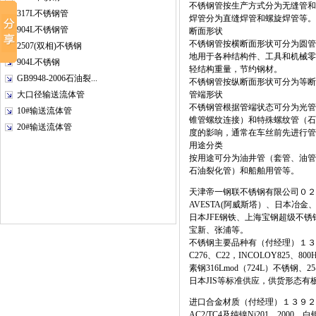
不锈钢管按生产方式分为无缝管和
317L不锈钢管
焊管分为直缝焊管和螺旋焊管等。
904L不锈钢管
断面形状
不锈钢管按横断面形状可分为圆管
2507(双相)不锈钢
地用于各种结构件、工具和机械零
904L不锈钢
轻结构重量，节约钢材。
GB9948-2006石油裂...
不锈钢管按纵断面形状可分为等断
大口径输送流体管
管端形状
不锈钢管根据管端状态可分为光管
10#输送流体管
锥管螺纹连接）和特殊螺纹管（石
20#输送流体管
度的影响，通常在车丝前先进行管
用途分类
按用途可分为油井管（套管、油管
石油裂化管）和船舶用管等。
天津帝一钢联不锈钢有限公司０２２
AVESTA(阿威斯塔）、日本冶
日本JFE钢铁、上海宝钢超级不
宝新、张浦等。
不锈钢主要品种有（付经理）１３９２０３
C276、C22，INCOLOY825、8
素钢316Lmod（724L）不锈钢、2
日本JIS等标准供应，供货形态
进口合金材质（付经理）１３９２０３３１
AC2/TC4及纯镍Ni201、2000，白