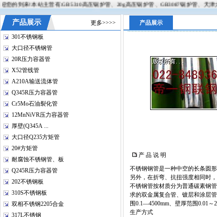
到来!本站主营有:GB5310高压锅炉管、20g高压锅炉管、GB3087锅炉管、天津大无缝
产品展示
更多>>>>
产品展示
301不锈钢板
大口径不锈钢管
20R压力容器管
X52管线管
A210A输送流体管
Q345R压力容器管
Cr5Mo石油裂化管
12MnNiVR压力容器管
厚壁(Q345A ...
大口径Q235方矩管
20#方矩管
产 品 说 明
耐腐蚀不锈钢管、板
不锈钢钢管是一种中空的长条圆形
Q245R压力容器管
另外，在折弯、抗扭强度相同时，
202不锈钢板
不锈钢管按材质分为普通碳素钢管
310S不锈钢板
求的双金属复合管、镀层和涂层管
围0.1—4500mm、壁厚范围0.
双相不锈钢2205合金
生产方式
317L不锈钢